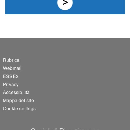
Footer 1
Rubrica
Webmail
ESSE3
Privacy
Accessibilità
Mappa del sito
Cookie settings