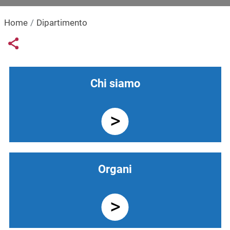
Home
Dipartimento
Links condivisione social
Share button
Navigazione principale
Chi siamo
Organi