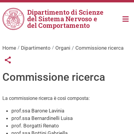
Salta al contenuto principale
Dipartimento di Scienze
del Sistema Nervoso e
del Comportamento
Home
Dipartimento
Organi
Commissione ricerca
Links condivisione social
Share button
Commissione ricerca
La commissione ricerca è così composta:
prof.ssa Barone Lavinia
prof.ssa Bernardinelli Luisa
prof. Borgatti Renato
prof.ssa Bottini Gabriella