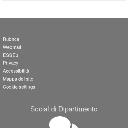
Footer 1
Rubrica
Webmail
ESSE3
Privacy
Accessibilità
Mappa del sito
Cookie settings
Social di Dipartimento